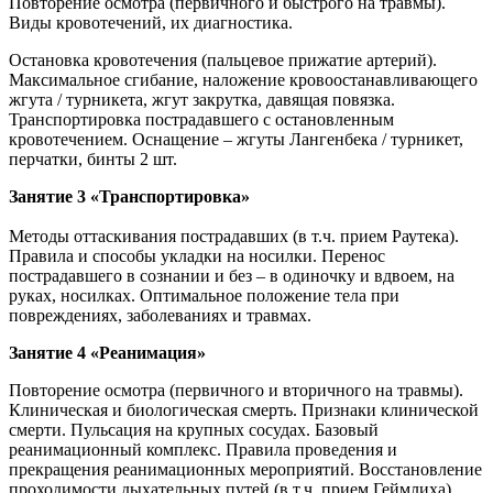
Повторение осмотра (первичного и быстрого на травмы).
Виды кровотечений, их диагностика.
Остановка кровотечения (пальцевое прижатие артерий).
Максимальное сгибание, наложение кровоостанавливающего
жгута / турникета, жгут закрутка, давящая повязка.
Транспортировка пострадавшего с остановленным
кровотечением. Оснащение – жгуты Лангенбека / турникет,
перчатки, бинты 2 шт.
Занятие 3 «Транспортировка»
Методы оттаскивания пострадавших (в т.ч. прием Раутека).
Правила и способы укладки на носилки. Перенос
пострадавшего в сознании и без – в одиночку и вдвоем, на
руках, носилках. Оптимальное положение тела при
повреждениях, заболеваниях и травмах.
Занятие 4 «Реанимация»
Повторение осмотра (первичного и вторичного на травмы).
Клиническая и биологическая смерть. Признаки клинической
смерти. Пульсация на крупных сосудах. Базовый
реанимационный комплекс. Правила проведения и
прекращения реанимационных мероприятий. Восстановление
проходимости дыхательных путей (в т.ч. прием Геймлиха).