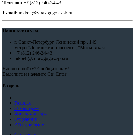
Телефон:
+7 (812) 246-24-43
E-mail:
mkbeh@zdrav.gugov.spb.ru
Наши контакты
г. Санкт-Петербург, Ленинский пр., 149,
метро "Ленинский проспект", "Московская"
+7 (812) 246-24-43
mkbeh@zdrav.gugov.spb.ru
Нашли ошибку? Сообщите нам!
Выделите и нажмите Ctr+Enter
Разделы
Главная
О колледже
Жизнь колледжа
Отделения
Абитуриентам
Студентам