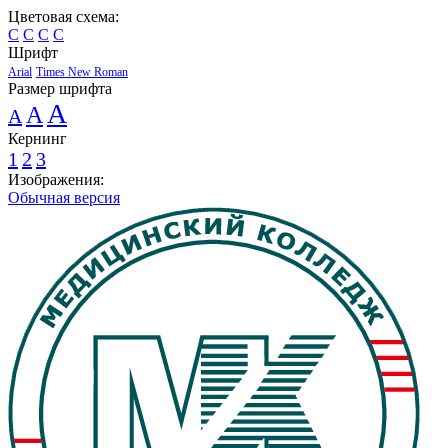
Цветовая схема:
C
C
C
C
Шрифт
Arial
Times New Roman
Размер шрифта
A
A
A
Кернинг
1
2
3
Изображения:
Обычная версия