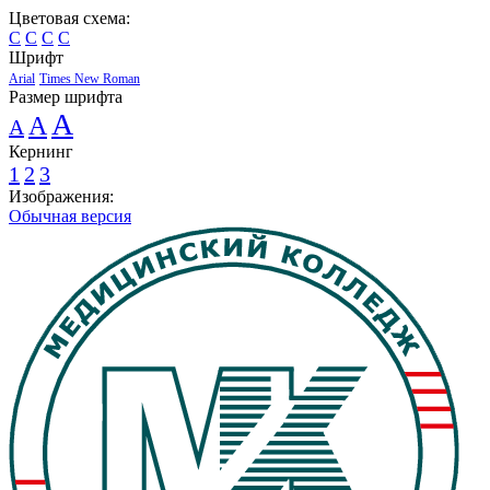
Цветовая схема:
C
C
C
C
Шрифт
Arial
Times New Roman
Размер шрифта
A
A
A
Кернинг
1
2
3
Изображения:
Обычная версия