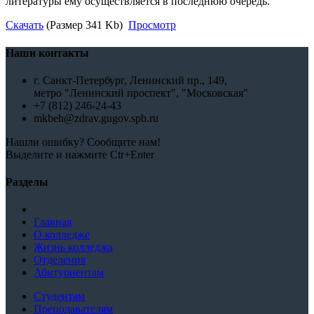
литературы ему осуществляется в последнюю очередь.
Скачать
(Размер 341 Kb)
Просмотр
Наши контакты
г. Санкт-Петербург, Ленинский пр., 149,
метро "Ленинский проспект", "Московская"
+7 (812) 246-24-43
mkbeh@zdrav.gugov.spb.ru
Нашли ошибку? Сообщите нам!
Выделите и нажмите Ctr+Enter
Разделы
Главная
О колледже
Жизнь колледжа
Отделения
Абитуриентам
Студентам
Преподавателям