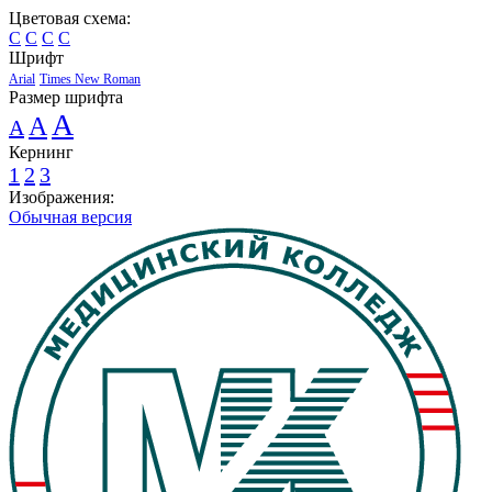
Цветовая схема:
C
C
C
C
Шрифт
Arial
Times New Roman
Размер шрифта
A
A
A
Кернинг
1
2
3
Изображения:
Обычная версия