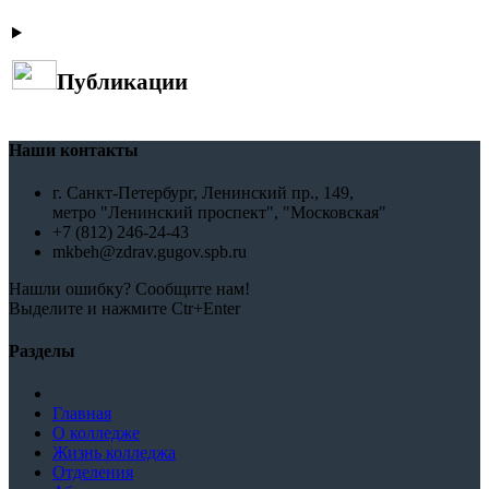
Публикации
Наши контакты
г. Санкт-Петербург, Ленинский пр., 149,
метро "Ленинский проспект", "Московская"
+7 (812) 246-24-43
mkbeh@zdrav.gugov.spb.ru
Нашли ошибку? Сообщите нам!
Выделите и нажмите Ctr+Enter
Разделы
Главная
О колледже
Жизнь колледжа
Отделения