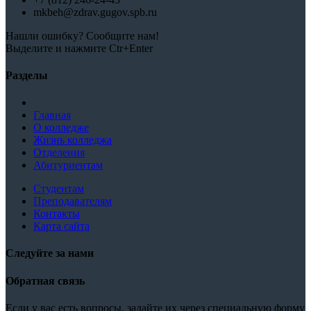
mkbeh@zdrav.gugov.spb.ru
Нашли ошибку? Сообщите нам!
Выделите и нажмите Ctr+Enter
Разделы
Главная
О колледже
Жизнь колледжа
Отделения
Абитуриентам
Студентам
Преподавателям
Контакты
Карта сайта
Следуйте за нами
Обратная связь
Если у вас есть вопросы, задайте их через специальную форму