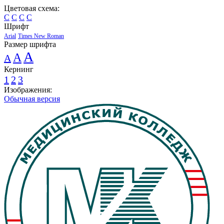
Цветовая схема:
C
C
C
C
Шрифт
Arial
Times New Roman
Размер шрифта
A
A
A
Кернинг
1
2
3
Изображения:
Обычная версия