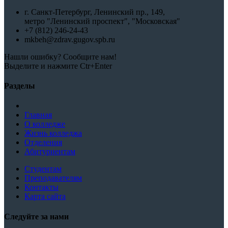
г. Санкт-Петербург, Ленинский пр., 149,
метро "Ленинский проспект", "Московская"
+7 (812) 246-24-43
mkbeh@zdrav.gugov.spb.ru
Нашли ошибку? Сообщите нам!
Выделите и нажмите Ctr+Enter
Разделы
Главная
О колледже
Жизнь колледжа
Отделения
Абитуриентам
Студентам
Преподавателям
Контакты
Карта сайта
Следуйте за нами