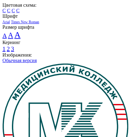
Цветовая схема:
C
C
C
C
Шрифт
Arial
Times New Roman
Размер шрифта
A
A
A
Кернинг
1
2
3
Изображения:
Обычная версия