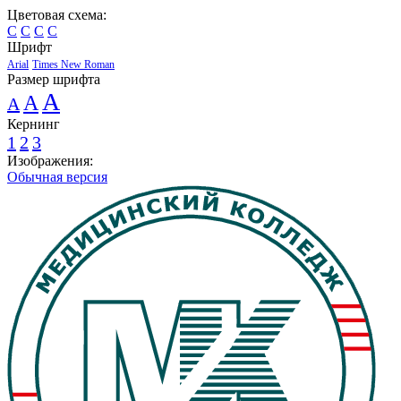
Цветовая схема:
C
C
C
C
Шрифт
Arial
Times New Roman
Размер шрифта
A
A
A
Кернинг
1
2
3
Изображения:
Обычная версия