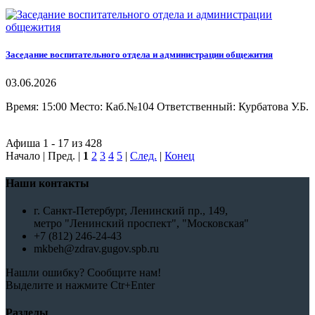
Заседание воспитательного отдела и администрации общежития
03.06.2026
Время: 15:00 Место: Каб.№104 Ответственный: Курбатова У.Б.
Афиша 1 - 17 из 428
Начало | Пред. |
1
2
3
4
5
|
След.
|
Конец
Наши контакты
г. Санкт-Петербург, Ленинский пр., 149,
метро "Ленинский проспект", "Московская"
+7 (812) 246-24-43
mkbeh@zdrav.gugov.spb.ru
Нашли ошибку? Сообщите нам!
Выделите и нажмите Ctr+Enter
Разделы