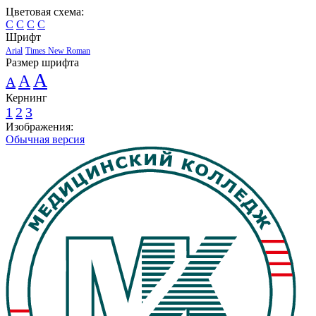
Цветовая схема:
C
C
C
C
Шрифт
Arial
Times New Roman
Размер шрифта
A
A
A
Кернинг
1
2
3
Изображения:
Обычная версия