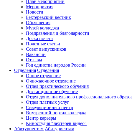
План мероприятий
Мероприятия
Новости
Бехтеревский вестник
Объявления
Музей колледжа
Поздравления и благодарности
Доска почета
Полезные статьи
Совет выпускников
Вакансии
Отзывы
Год единства народов России
Отделения
Отделения
Очное отделение
Очно-заочное отделение
Отдел практического обучения
Дистанционное обучение
Отдел дополнительного профессионального образо
Отдел платных услуг
Симуляционный центр
Внутренний портал колледжа
Центр карьеры
Киностудия "Бехтерев-видео"
Абитуриентам
Абитуриентам