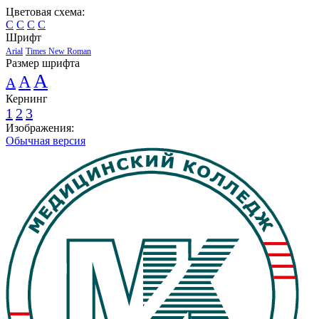
Цветовая схема:
C
C
C
C
Шрифт
Arial
Times New Roman
Размер шрифта
A
A
A
Кернинг
1
2
3
Изображения:
Обычная версия