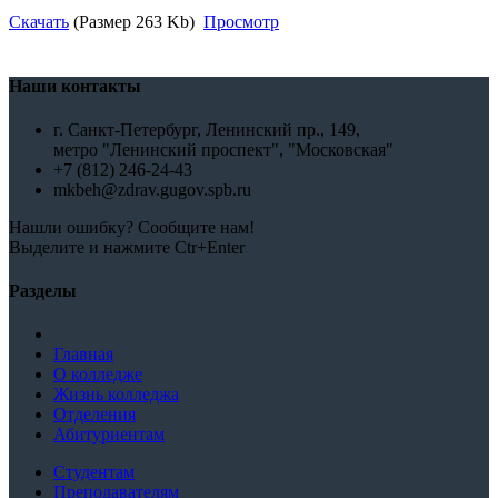
Скачать
(Размер 263 Kb)
Просмотр
Наши контакты
г. Санкт-Петербург, Ленинский пр., 149,
метро "Ленинский проспект", "Московская"
+7 (812) 246-24-43
mkbeh@zdrav.gugov.spb.ru
Нашли ошибку? Сообщите нам!
Выделите и нажмите Ctr+Enter
Разделы
Главная
О колледже
Жизнь колледжа
Отделения
Абитуриентам
Студентам
Преподавателям