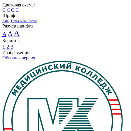
Цветовая схема:
C
C
C
C
Шрифт
Arial
Times New Roman
Размер шрифта
A
A
A
Кернинг
1
2
3
Изображения:
Обычная версия