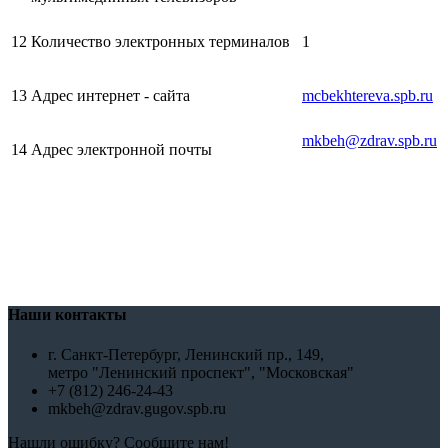
12
Количество электронных терминалов
1
13
Адрес интернет - сайта
mcbekhtereva.spb.ru
mkbeh@zdrav.spb.ru
14
Адрес электронной почты
Наши контакты
г. Санкт-Петербург, Ленинский пр., 149,
метро "Ленинский проспект", "Московская"
+7 (812) 246-24-43
mkbeh@zdrav.gugov.spb.ru
Нашли ошибку? Сообщите нам!