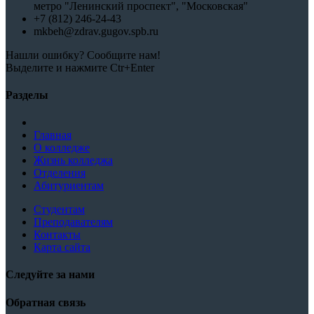
метро "Ленинский проспект", "Московская"
+7 (812) 246-24-43
mkbeh@zdrav.gugov.spb.ru
Нашли ошибку? Сообщите нам!
Выделите и нажмите Ctr+Enter
Разделы
Главная
О колледже
Жизнь колледжа
Отделения
Абитуриентам
Студентам
Преподавателям
Контакты
Карта сайта
Следуйте за нами
Обратная связь