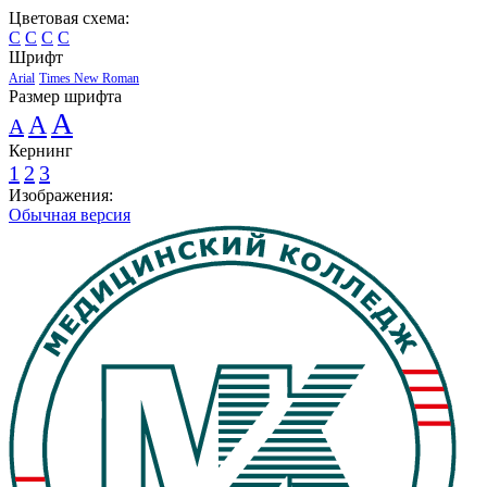
Цветовая схема:
C
C
C
C
Шрифт
Arial
Times New Roman
Размер шрифта
A
A
A
Кернинг
1
2
3
Изображения:
Обычная версия