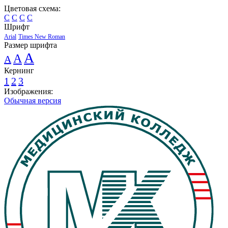
Цветовая схема:
C
C
C
C
Шрифт
Arial
Times New Roman
Размер шрифта
A
A
A
Кернинг
1
2
3
Изображения:
Обычная версия