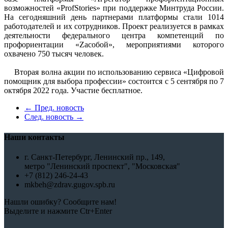
возможностей «ProfStories» при поддержке Минтруда России.
На сегодняшний день партнерами платформы стали 1014
работодателей и их сотрудников. Проект реализуется в рамках
деятельности федерального центра компетенций по
профориентации «Zасобой», мероприятиями которого
охвачено 750 тысяч человек.
Вторая волна акции по использованию сервиса «Цифровой
помощник для выбора профессии» состоится с 5 сентября по 7
октября 2022 года. Участие бесплатное.
← Пред. новость
След. новость →
Наши контакты
г. Санкт-Петербург, Ленинский пр., 149,
метро "Ленинский проспект", "Московская"
+7 (812) 246-24-43
mkbeh@zdrav.gugov.spb.ru
Нашли ошибку? Сообщите нам!
Выделите и нажмите Ctr+Enter